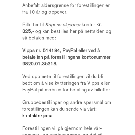
Anbefalt aldersgrense for forestillingen er
fra 10 år og oppover.
Billetter til
Krigens skjebner
koster
kr.
325,-
og kan bestilles her på nettsiden og
så betales med:
Vipps nr. 514184, PayPal eller ved å
betale inn på forestillingens kontonummer
9820.01.35318.
Ved oppmøte til forestillingen vil du bli
bedt om å vise kvitteringen fra Vipps eller
PayPal på mobilen for betaling av billetter.
Gruppebestillinger og andre spørsmål om
forestillingen kan du sende via vårt:
kontaktskjema
.
Forestillingen vil gå gjennom hele vår-
sommer- og høstsesongen, og det vil