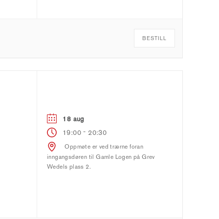
BESTILL
18 aug
-
19:00
20:30
Oppmøte er ved trærne foran
inngangsdøren til Gamle Logen på Grev
Wedels plass 2.