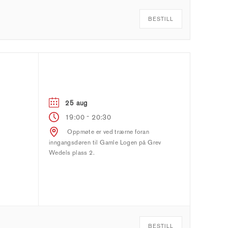
BESTILL
25 aug
-
19:00
20:30
Oppmøte er ved trærne foran
inngangsdøren til Gamle Logen på Grev
Wedels plass 2.
BESTILL